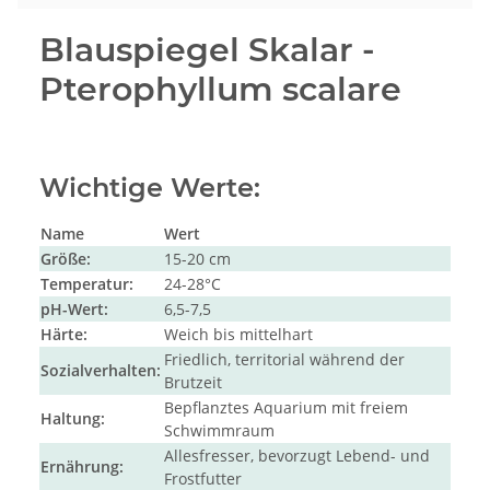
Blauspiegel Skalar -
Pterophyllum scalare
Wichtige Werte:
Name
Wert
Größe:
15-20 cm
Temperatur:
24-28°C
pH-Wert:
6,5-7,5
Härte:
Weich bis mittelhart
Friedlich, territorial während der
Sozialverhalten:
Brutzeit
Bepflanztes Aquarium mit freiem
Haltung:
Schwimmraum
Allesfresser, bevorzugt Lebend- und
Ernährung:
Frostfutter