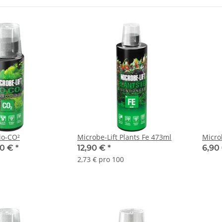
io-CO²
Microbe-Lift Plants Fe 473ml
Micro
90 €
*
12,90 €
*
6,90
2,73 € pro 100