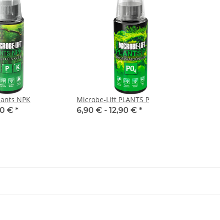
Plants NPK
Microbe-Lift PLANTS P
90 €
*
6,90 € -
12,90 €
*