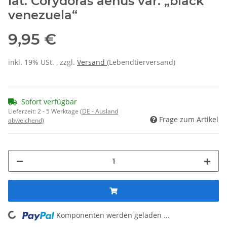
lat. Corydoras aenus var. „black
venezuela“
9,95 €
inkl. 19% USt. , zzgl.
Versand
(Lebendtierversand)
Sofort verfügbar
Lieferzeit:
2 - 5 Werktage
(DE - Ausland
Frage zum Artikel
abweichend)
ding...
Komponenten werden geladen ...