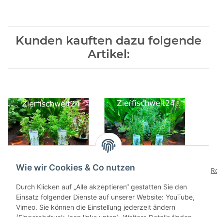
Kunden kauften dazu folgende
Artikel:
Wie wir Cookies & Co nutzen
Limnophila sessiliflora
Myriophyllum
R
propinquum
4,95 €
*
Durch Klicken auf „Alle akzeptieren“ gestatten Sie den
Tausendblatt
4,95 €
*
Einsatz folgender Dienste auf unserer Website: YouTube,
Vimeo. Sie können die Einstellung jederzeit ändern